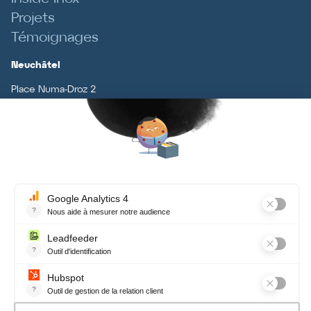
Projets
Témoignages
Neuchâtel
Place Numa-Droz 2
cp 2511.
CH
-
2001
Neuchâtel
T
+41 (0)32 727 70 70
Lausanne
Chemin Renou 2
CH
-
1005
Lausanne
T
+41 (0)21 926 79 79
Contact
Terms and conditions, data
protection
Newsletter
Recevez chaque mois notre actualité, nos conseils et plein de bonnes