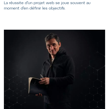
La réussite d’un projet web se joue souvent au
moment d’en définir les objectifs.