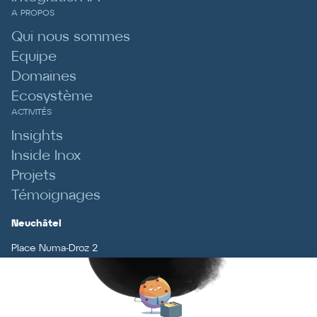
A PROPOS
Qui nous sommes
Equipe
Domaines
Ecosystème
ACTIVITÉS
Insights
Inside Inox
Projets
Témoignages
Neuchâtel
Place Numa-Droz 2
cp 2511.
CH
-
2001
Neuchâtel
T
+41 (0)32 727 70 70
Lausanne